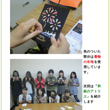
色のついた
部分は
着物
の生地
を使
用していま
す。
次回は「
和
紙のアトリ
エ
」を紹介
します