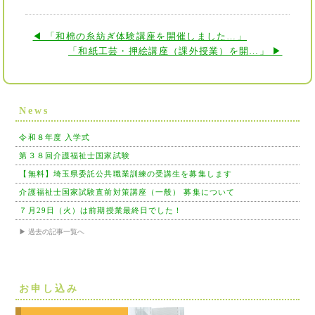
◀ 「和棉の糸紡ぎ体験講座を開催しました…」
「和紙工芸・押絵講座（課外授業）を開…」 ▶
News
令和８年度 入学式
第３８回介護福祉士国家試験
【無料】埼玉県委託公共職業訓練の受講生を募集します
介護福祉士国家試験直前対策講座（一般） 募集について
７月29日（火）は前期授業最終日でした！
▶ 過去の記事一覧へ
お申し込み