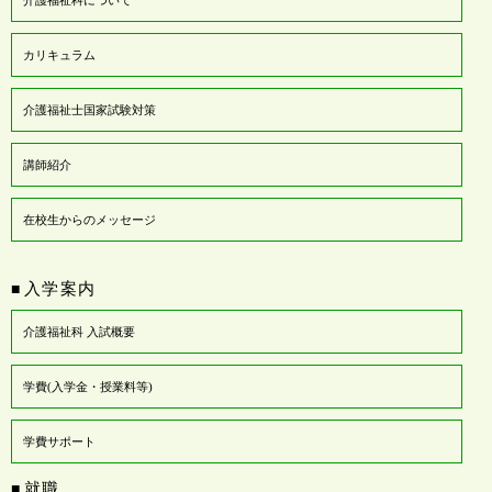
介護福祉科について
カリキュラム
介護福祉士国家試験対策
講師紹介
在校生からのメッセージ
入学案内
■
介護福祉科 入試概要
学費(入学金・授業料等)
学費サポート
就職
■