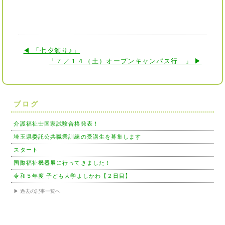
◀ 「七夕飾り♪」
「７／１４（土）オープンキャンパス行…」 ▶
ブログ
介護福祉士国家試験合格発表！
埼玉県委託公共職業訓練の受講生を募集します
スタート
国際福祉機器展に行ってきました！
令和５年度 子ども大学よしかわ【２日目】
▶ 過去の記事一覧へ