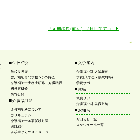
「定期試験(前期)、2日目です!」 ▶
■
■
学校紹介
入学案内
学校長挨拶
介護福祉科 入試概要
吉川福祉専門学校 5つの特色
学費(入学金・授業料等)
介護福祉士実務者研修・介護職員
学費サポート
初任者研修
■
就職
情報公開
就職サポート
■
介護福祉科
介護福祉科 就職実績
介護福祉科について
■
お知らせ
カリキュラム
お知らせ一覧
介護福祉士国家試験対策
スケジュール一覧
講師紹介
在校生からのメッセージ