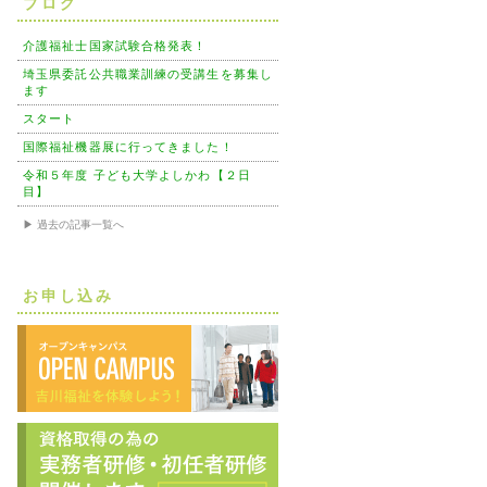
ブログ
介護福祉士国家試験合格発表！
埼玉県委託公共職業訓練の受講生を募集し
ます
スタート
国際福祉機器展に行ってきました！
令和５年度 子ども大学よしかわ【２日
目】
▶ 過去の記事一覧へ
お申し込み