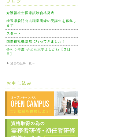
ブログ
介護福祉士国家試験合格発表！
埼玉県委託公共職業訓練の受講生を募集し
ます
スタート
国際福祉機器展に行ってきました！
令和５年度 子ども大学よしかわ【２日
目】
▶ 過去の記事一覧へ
お申し込み