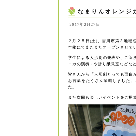
なまりんオレンジ
2017年2月27日
２月２５日(土)、吉川市第３地域
本校にてまたまたオープンさせていた
学生による人形劇の発表や、ご近
ニカの演奏♪ や折り紙教室などな
皆さんから「人形劇とっても面白
お言葉をたくさん頂戴しました。
た。
また次回も楽しいイベントをご用