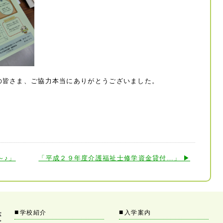
の皆さま、ご協力本当にありがとうございました。
～♪」
「平成２９年度介護福祉士修学資金貸付…」 ▶
■
■
学校紹介
入学案内