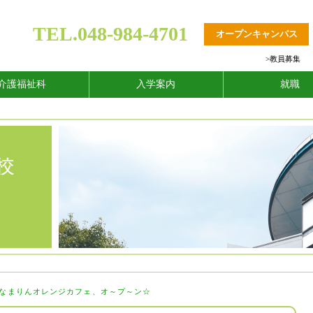
TEL.048-984-4701
オープンキャンパス
>
教員募集
介護福祉科
入学案内
就職
 なまりんオレンジカフェ、オ～プ～ン☆