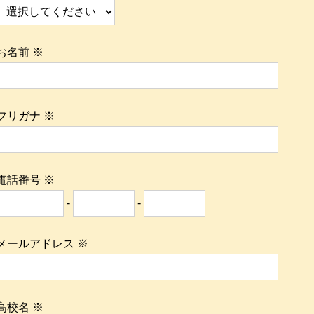
お名前
※
フリガナ
※
電話番号
※
-
-
メールアドレス
※
高校名
※