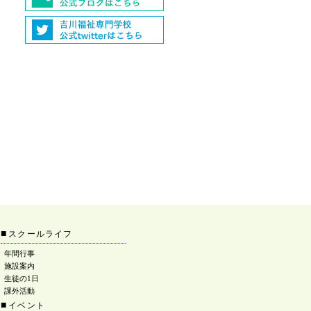
■
スクールライフ
年間行事
施設案内
生徒の1日
課外活動
■
イベント