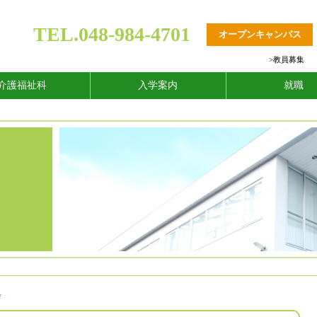
TEL.048-984-4701
オープンキャンパス
>
教員募集
介護福祉科
入学案内
就職
会