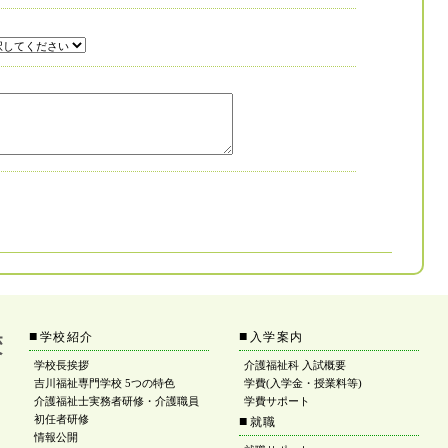
■
■
学校紹介
入学案内
学校長挨拶
介護福祉科 入試概要
吉川福祉専門学校 5つの特色
学費(入学金・授業料等)
介護福祉士実務者研修・介護職員
学費サポート
初任者研修
■
就職
情報公開